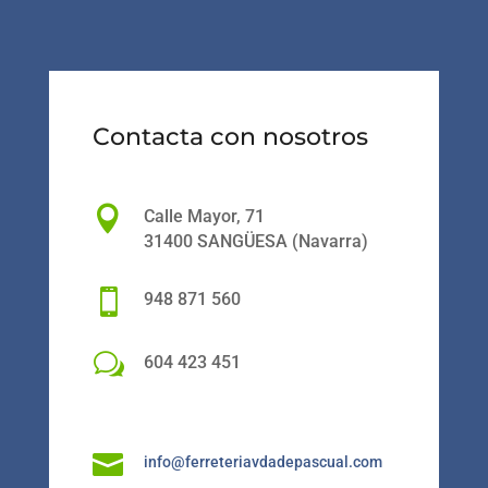
Contacta con nosotros

Calle Mayor, 71
31400 SANGÜESA (Navarra)

948 871 560
w
604 423 451

info@ferreteriavdadepascual.com