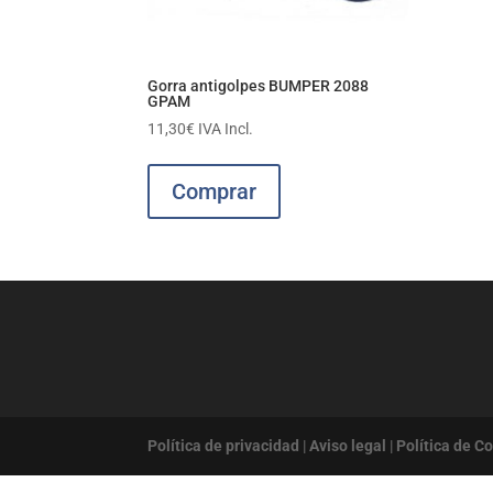
Gorra antigolpes BUMPER 2088
GPAM
11,30
€
IVA Incl.
Comprar
Política de privacidad
|
Aviso legal
|
Política de C