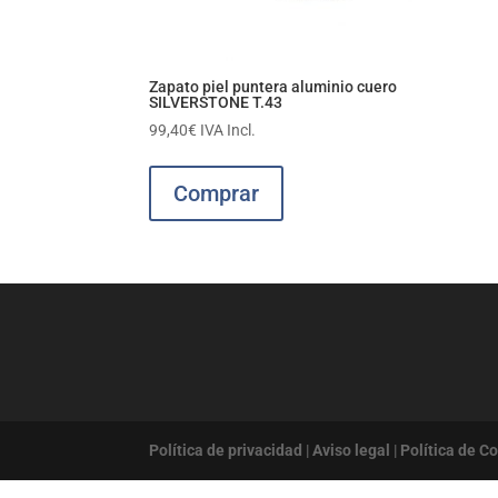
Zapato piel puntera aluminio cuero
SILVERSTONE T.43
99,40
€
IVA Incl.
Comprar
Política de privacidad
|
Aviso legal
|
Política de C