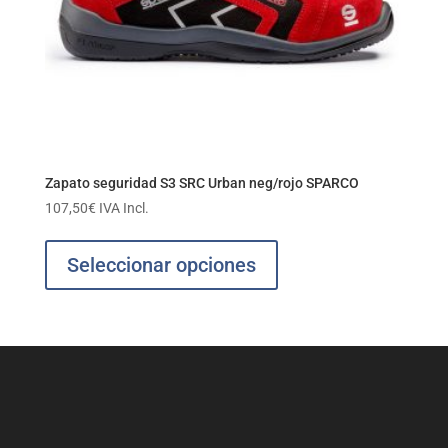
Zapato seguridad S3 SRC Urban neg/rojo SPARCO
107,50
€
IVA Incl.
Este
producto
Seleccionar opciones
tiene
múltiples
variantes.
Las
opciones
se
pueden
elegir