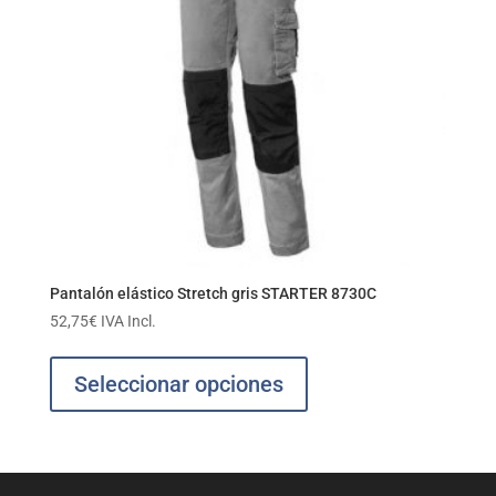
Pantalón elástico Stretch gris STARTER 8730C
52,75
€
IVA Incl.
Este
producto
Seleccionar opciones
tiene
múltiples
variantes.
Las