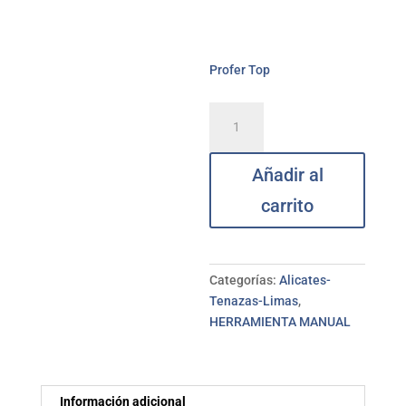
Profer Top
Alicate
pelacable
corte
Añadir al
fronta
150
carrito
mm
PROFER
TOP
cantidad
Categorías:
Alicates-
Tenazas-Limas
,
HERRAMIENTA MANUAL
Información adicional