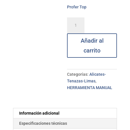
Profer Top
Alicate
universal
180
Añadir al
mm
PROFER
carrito
TOP
cantidad
Categorías:
Alicates-
Tenazas-Limas
,
HERRAMIENTA MANUAL
Información adicional
Especificaciones técnicas