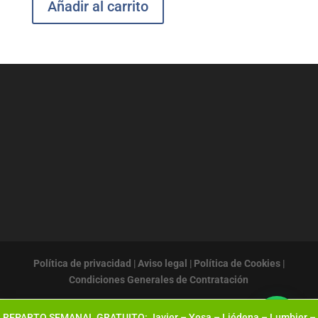
Añadir al carrito
Política de privacidad
|
Aviso legal
|
Política de Cookies
|
Condiciones Generales de Contratación
REPARTO SEMANAL GRATUITO: Javier – Yesa – Liédena – Lumbier –