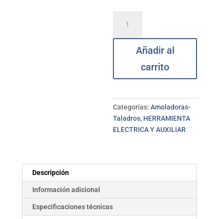
Amoladora
a
batería
Añadir al
TE-
AG
carrito
18
v
115
mm
Categorías:
Amoladoras-
kit
Taladros
,
HERRAMIENTA
EINHELL
ELECTRICA Y AUXILIAR
cantidad
Descripción
Información adicional
Especificaciones técnicas