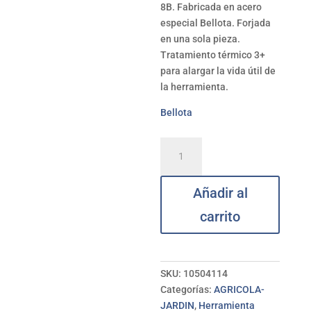
8B. Fabricada en acero
especial Bellota. Forjada
en una sola pieza.
Tratamiento térmico 3+
para alargar la vida útil de
la herramienta.
Bellota
Azada
s/mango
8B
Añadir al
BELLOTA
175*100
carrito
mm
cantidad
SKU:
10504114
Categorías:
AGRICOLA-
JARDIN
,
Herramienta