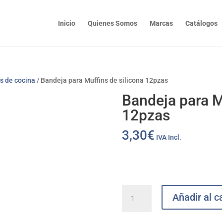
Inicio
Quienes Somos
Marcas
Catálogos
os de cocina
/ Bandeja para Muffins de silicona 12pzas
Bandeja para M
12pzas
3,30
€
IVA Incl.
Bandeja
Añadir al ca
para
Muffins