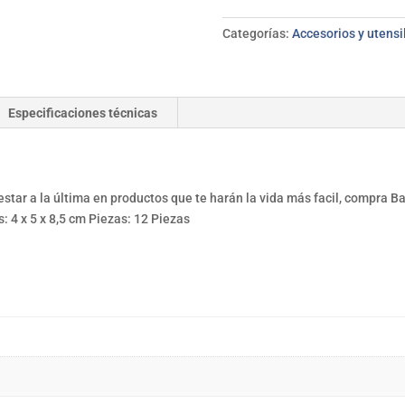
de
silicona
Categorías:
Accesorios y utensi
12pzas
cantidad
Especificaciones técnicas
 estar a la última en productos que te harán la vida más facil, compra B
: 4 x 5 x 8,5 cm Piezas: 12 Piezas