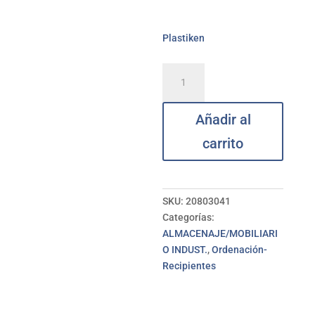
Plastiken
Barreño
redondo
pistacho
Añadir al
4
L
carrito
PLASTIKEN
cantidad
SKU:
20803041
Categorías:
ALMACENAJE/MOBILIARI
O INDUST.
,
Ordenación-
Recipientes