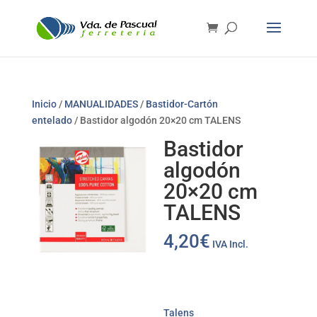
Inicio
/
MANUALIDADES
/
Bastidor-Cartón
entelado
/ Bastidor algodón 20×20 cm TALENS
Bastidor
algodón
20×20 cm
TALENS
4,20
€
IVA Incl.
Talens