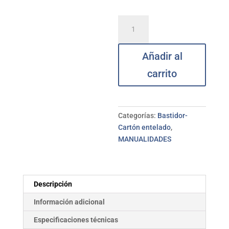
Bastidor
algodón
20x20
Añadir al
cm
TALENS
carrito
cantidad
Categorías:
Bastidor-
Cartón entelado
,
MANUALIDADES
Descripción
Información adicional
Especificaciones técnicas