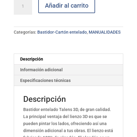
Bastidor
Añadir al carrito
algodón
3D
50x50
cm
Categorías:
Bastidor-Cartón entelado
,
MANUALIDADES
TALENS
cantidad
Descripción
Información adicional
Especificaciones técnicas
Descripción
Bastidor entelado Talens 3D, de gran calidad.
La principal ventaja del lienzo 3D es que se
pueden pintar los lados, ofreciendo así una
dimensión adicional a tus obras. El lienzo está