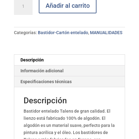
Bastidor
Añadir al carrito
algodón
40x40
cm
TALENS
Categorías:
Bastidor-Cartón entelado
,
MANUALIDADES
cantidad
Descripción
Información adicional
Especificaciones técnicas
Descripción
Bastidor entelado Talens de gran calidad. El
lienzo está fabricado 100% de algodón. El
algodón es un material suave, perfecto para la
pintura acrílica y el óleo. Los bastidores de