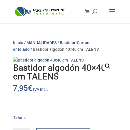
Inicio
/
MANUALIDADES
/
Bastidor-Cartón
entelado
/ Bastidor algodón 40×40 cm TALENS
Bastidor algodón 40×40
cm TALENS
7,95
€
IVA Incl.
Talens