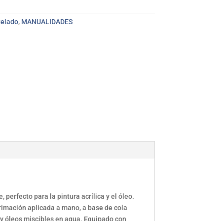
telado
,
MANUALIDADES
perfecto para la pintura acrílica y el óleo.
rimación aplicada a mano, a base de cola
s y óleos miscibles en agua. Equipado con