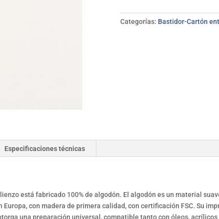
cm
TALENS
Categorías:
Bastidor-Cartón en
cantidad
Especificaciones técnicas
lienzo está fabricado 100% de algodón. El algodón es un material suave, 
n Europa, con madera de primera calidad, con certificación FSC. Su imp
 otorga una preparación universal, compatible tanto con óleos, acrílico