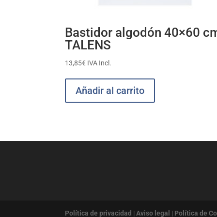
Bastidor algodón 40×60 c
TALENS
13,85
€
IVA Incl.
Añadir al carrito
Política de privacidad
|
Aviso legal
|
Política de C