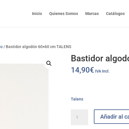
Inicio
Quienes Somos
Marcas
Catálogos
do
/ Bastidor algodón 60×60 cm TALENS
Bastidor algo
14,90
€
IVA Incl.
Talens
Bastidor
Añadir al ca
algodón
60x60