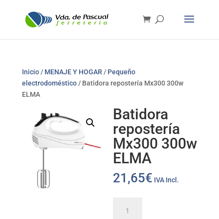
Inicio
/
MENAJE Y HOGAR
/
Pequeño
electrodoméstico
/ Batidora repostería Mx300 300w
ELMA
Batidora
repostería
Mx300 300w
ELMA
21,65
€
IVA Incl.
Batidora
repostería