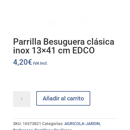
Parrilla Besuguera clásica
inox 13×41 cm EDCO
4,20
€
IVA Incl.
Parrilla
Añadir al carrito
Besuguera
clásica
inox
13x41
SKU:
16573821
Categorías:
AGRICOLA-JARDIN
,
cm