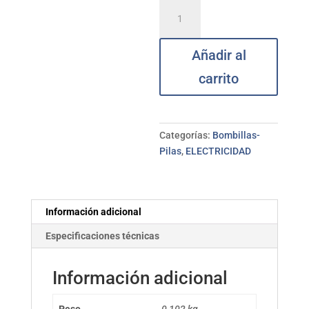
Bombilla
Led
Par38
Añadir al
E-
27
carrito
día
18W
ELECTRO
DH
Categorías:
Bombillas-
cantidad
Pilas
,
ELECTRICIDAD
Información adicional
Especificaciones técnicas
Información adicional