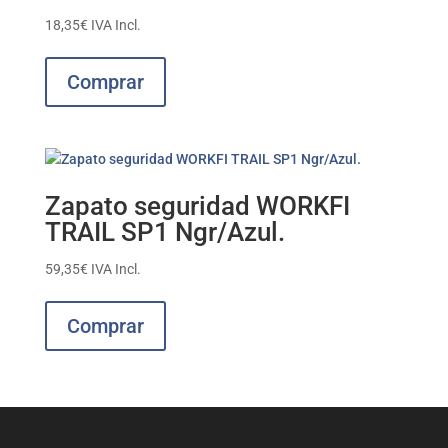
18,35
€
IVA Incl.
Este
producto
Comprar
tiene
múltiples
variantes.
Las
opciones
Zapato seguridad WORKFI
se
TRAIL SP1 Ngr/Azul.
pueden
elegir
59,35
€
IVA Incl.
en
Este
la
producto
Comprar
página
tiene
de
múltiples
producto
variantes.
Las
opciones