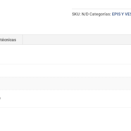
cantidad
SKU:
N/D
Categorías:
EPIS Y V
 técnicas
0