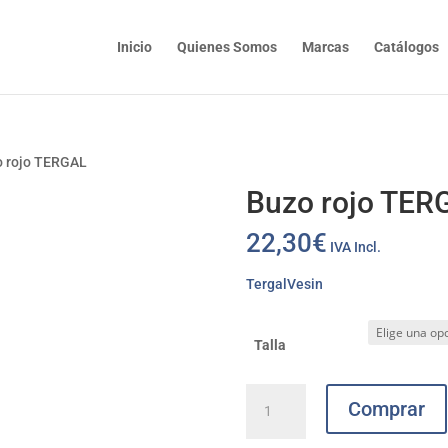
Inicio
Quienes Somos
Marcas
Catálogos
o rojo TERGAL
Buzo rojo TER
22,30
€
IVA Incl.
Tergal
Vesin
Talla
Buzo
Comprar
rojo
TERGAL