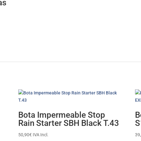
as
Bota Impermeable Stop
B
Rain Starter SBH Black T.43
S
50,90
€
IVA Incl.
39