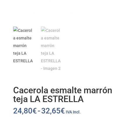
Cacerola esmalte marrón
teja LA ESTRELLA
Rango
24,80
€
-
32,65
€
IVA Incl.
de
precios:
desde