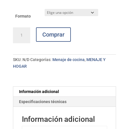
24,80€
hasta
Formato
32,65€
Cacerola
Comprar
esmalte
marrón
teja
LA
SKU:
N/D
Categorías:
Menaje de cocina
,
MENAJE Y
ESTRELLA
HOGAR
cantidad
Información adicional
Especificaciones técnicas
Información adicional