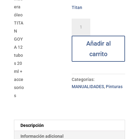
Titan
Caja
madera
óleo
Añadir al
TITAN
GOYA
carrito
12
tubos
20
ml
Categorías:
+
MANUALIDADES
,
Pinturas
accesorios
cantidad
Descripción
Información adicional