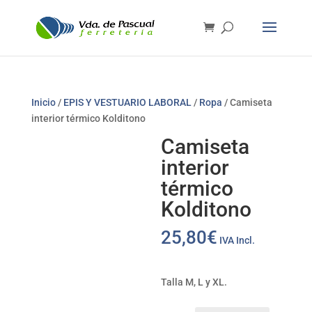
Inicio
/
EPIS Y VESTUARIO LABORAL
/
Ropa
/ Camiseta
interior térmico Kolditono
Camiseta
interior
térmico
Kolditono
25,80
€
IVA Incl.
Talla M, L y XL.