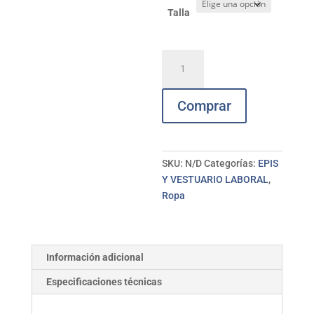
Talla
Camiseta
interior
térmico
Comprar
Kolditono
cantidad
SKU:
N/D
Categorías:
EPIS
Y VESTUARIO LABORAL
,
Ropa
Información adicional
Especificaciones técnicas