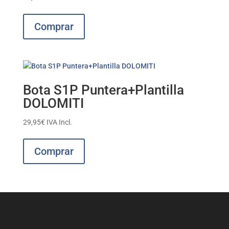
Este
producto
Comprar
tiene
múltiples
variantes.
Las
opciones
Bota S1P Puntera+Plantilla
se
DOLOMITI
pueden
elegir
29,95
€
IVA Incl.
en
Este
la
producto
Comprar
página
tiene
de
múltiples
producto
variantes.
Las
opciones
se
pueden