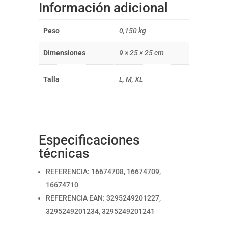
Información adicional
Peso
0,150 kg
Dimensiones
9 × 25 × 25 cm
Talla
L, M, XL
Especificaciones
técnicas
REFERENCIA: 16674708, 16674709,
16674710
REFERENCIA EAN: 3295249201227,
3295249201234, 3295249201241