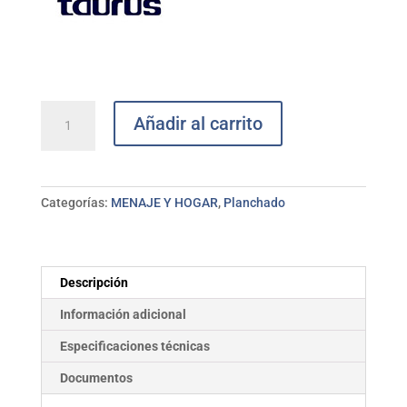
Centro
Añadir al carrito
de
planchado
sensitive
non
Categorías:
MENAJE Y HOGAR
,
Planchado
stop
2200w
TAURUS
cantidad
Descripción
Información adicional
Especificaciones técnicas
Documentos