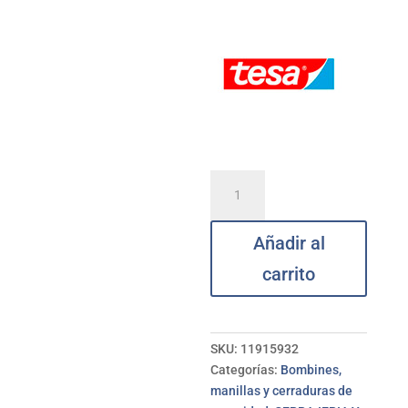
Cerradura
embutir
madera
Añadir al
2030
HL
carrito
TESA
60
mm
cantidad
SKU:
11915932
Categorías:
Bombines,
manillas y cerraduras de