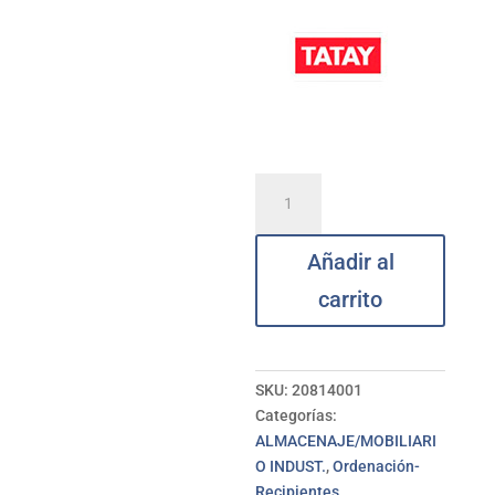
Cesta
ropa
30
Añadir al
L
blanca
carrito
TATAY
cantidad
SKU:
20814001
Categorías:
ALMACENAJE/MOBILIARI
O INDUST.
,
Ordenación-
Recipientes