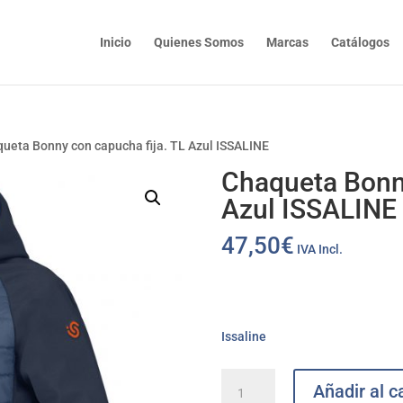
Inicio
Quienes Somos
Marcas
Catálogos
queta Bonny con capucha fija. TL Azul ISSALINE
Chaqueta Bonny
Azul ISSALINE
47,50
€
IVA Incl.
Issaline
Chaqueta
Añadir al ca
Bonny