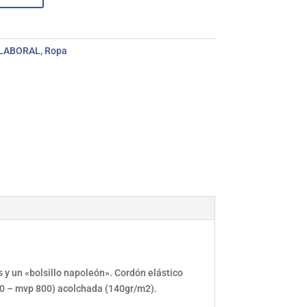
 LABORAL
,
Ropa
s y un «bolsillo napoleón». Cordón elástico
00 – mvp 800) acolchada (140gr/m2).