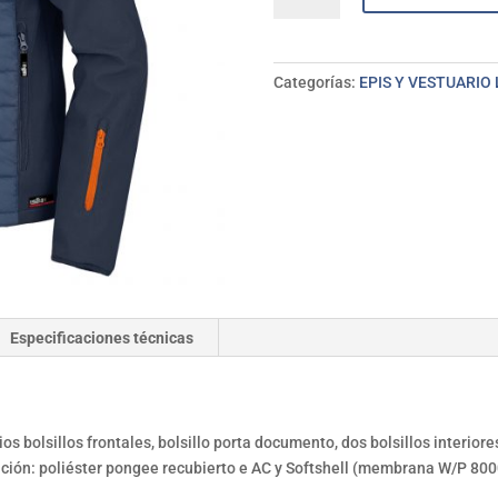
con
capucha
fija.
Categorías:
EPIS Y VESTUARIO
TL
Azul
ISSALINE
cantidad
Especificaciones técnicas
s bolsillos frontales, bolsillo porta documento, dos bolsillos interiore
sición: poliéster pongee recubierto e AC y Softshell (membrana W/P 80