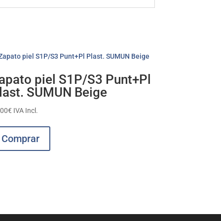
apato piel S1P/S3 Punt+Pl
last. SUMUN Beige
,00
€
IVA Incl.
Este
producto
Comprar
tiene
múltiples
variantes.
Las
opciones
se
pueden