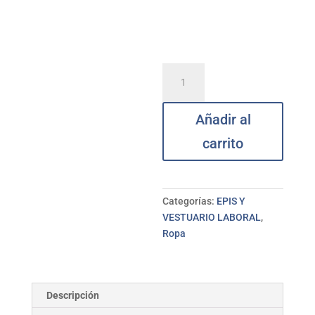
Chaqueta
cortavientos
de
Añadir al
trabajo
JUBA
carrito
T.XXL
cantidad
Categorías:
EPIS Y
VESTUARIO LABORAL
,
Ropa
Descripción