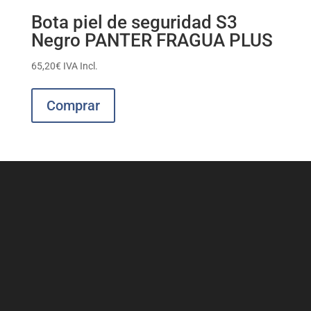
Bota piel de seguridad S3
Negro PANTER FRAGUA PLUS
65,20
€
IVA Incl.
Este
producto
Comprar
tiene
múltiples
variantes.
Las
opciones
se
pueden
elegir
en
la
página
de
producto