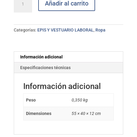
Añadir al carrito
soft
shell
con
capucha
Categorías:
EPIS Y VESTUARIO LABORAL
,
Ropa
performance
quick
black
carbon
Información adicional
U-
Especificaciones técnicas
POWER
T.L
cantidad
Información adicional
Peso
0,350 kg
Dimensiones
55 × 40 × 12 cm