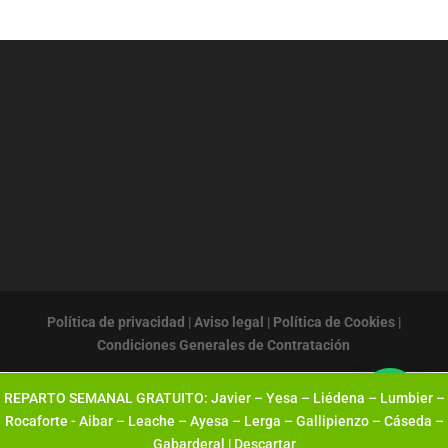
Política de privacidad
|
Aviso legal
|
Política de Cookies
|
Condiciones Generales de Contratación
REPARTO SEMANAL GRATUITO: Javier – Yesa – Liédena – Lumbier –
Rocaforte - Aibar – Leache – Ayesa – Lerga – Gallipienzo – Cáseda –
Gabarderal |
Descartar