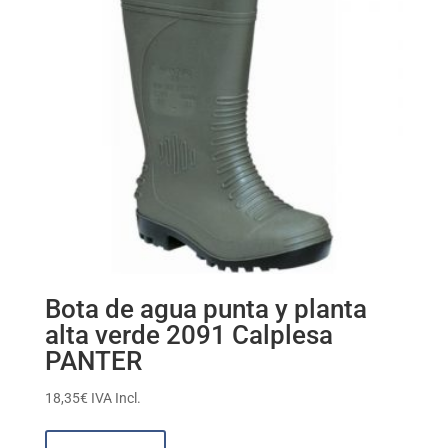
Bota de agua punta y planta
alta verde 2091 Calplesa
PANTER
18,35
€
IVA Incl.
Este
producto