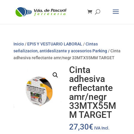
Inicio
/
EPIS Y VESTUARIO LABORAL
/
Cintas
señalizacion, antideslizante y accesorios Parking
/ Cinta
adhesiva reflectante amr/negr 33MTX55MM TARGET
Cinta
adhesiva
reflectante
amr/negr
33MTX55M
M TARGET
27,30
€
IVA Incl.