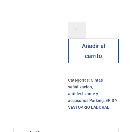
Cinta
adhesiva
reflectante
Añadir al
amr/negr
33MTX55MM
carrito
TARGET
cantidad
Categorías:
Cintas
señalizacion,
antideslizante y
accesorios Parking
,
EPIS Y
VESTUARIO LABORAL