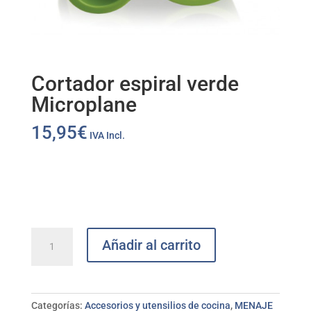
Cortador espiral verde
Microplane
15,95
€
IVA Incl.
Cortador
Añadir al carrito
espiral
verde
Microplane
cantidad
Categorías:
Accesorios y utensilios de cocina
,
MENAJE