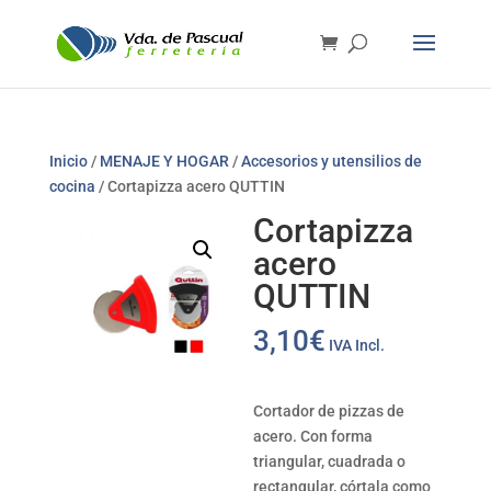
Inicio
/
MENAJE Y HOGAR
/
Accesorios y utensilios de
cocina
/ Cortapizza acero QUTTIN
Cortapizza
acero
QUTTIN
3,10
€
IVA Incl.
Cortador de pizzas de
acero. Con forma
triangular, cuadrada o
rectangular, córtala como