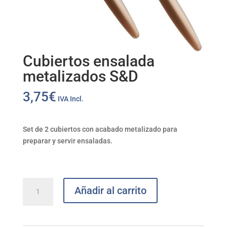
Cubiertos ensalada
metalizados S&D
3,75
€
IVA Incl.
Set de 2 cubiertos con acabado metalizado para
preparar y servir ensaladas.
Cubiertos
Añadir al carrito
ensalada
metalizados
S&D