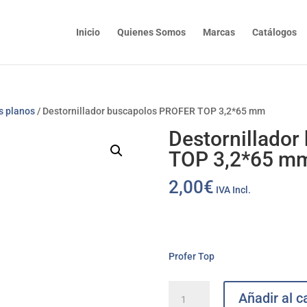
Inicio
Quienes Somos
Marcas
Catálogos
s planos
/ Destornillador buscapolos PROFER TOP 3,2*65 mm
Destornillado
TOP 3,2*65 m
2,00
€
IVA Incl.
Profer Top
Destornillador
Añadir al ca
buscapolos