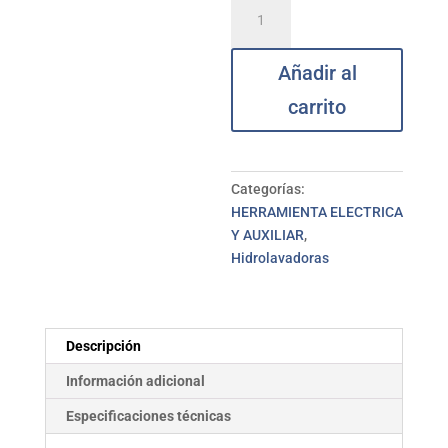
Detergente
concentrado
500
Añadir al
ml
KARCHER
carrito
cantidad
Categorías:
HERRAMIENTA ELECTRICA
Y AUXILIAR
,
Hidrolavadoras
Descripción
Información adicional
Especificaciones técnicas