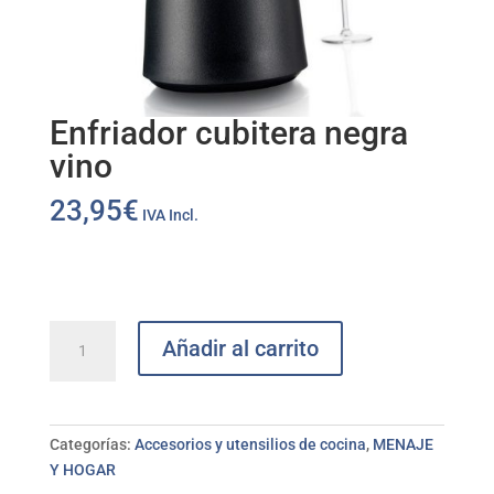
Enfriador cubitera negra
vino
23,95
€
IVA Incl.
Enfriador
Añadir al carrito
cubitera
negra
vino
cantidad
Categorías:
Accesorios y utensilios de cocina
,
MENAJE
Y HOGAR