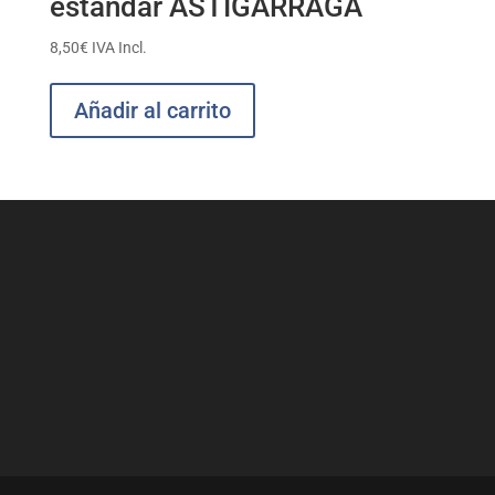
estandar ASTIGARRAGA
8,50
€
IVA Incl.
Añadir al carrito