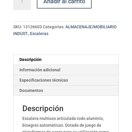
Añadir al carrito
multiuso
aluminio
plataforma
CODIVEN
SKU:
13126603
Categorías:
ALMACENAJE/MOBILIARIO
cantidad
INDUST.
,
Escaleras
Descripción
Información adicional
Especificaciones técnicas
Documentos
Descripción
Escalera multiuso articulada todo aluminio,
bisagras automáticas. Dotada de juego de
plataformas de acero para su utilización como