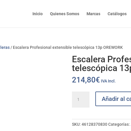
Inicio
Quienes Somos
Marcas
Catálogos
leras
/ Escalera Profesional extensible telescópica 13p OREWORK
Escalera Profe
telescópica 
214,80
€
IVA Incl.
Escalera
Añadir al ca
Profesional
extensible
telescópica
13p
SKU:
46128370830
Categorías:
OREWORK