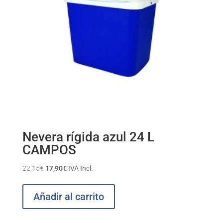
Nevera rígida azul 24 L
CAMPOS
El
El
22,15
€
17,90
€
IVA Incl.
precio
precio
original
actual
Añadir al carrito
era:
es:
22,15€.
17,90€.