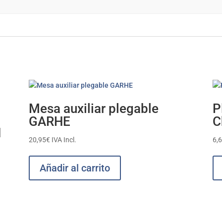
Mesa auxiliar plegable
P
GARHE
C
H
20,95
€
IVA Incl.
6,
Añadir al carrito