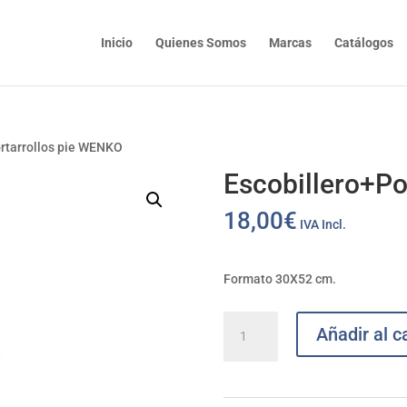
Inicio
Quienes Somos
Marcas
Catálogos
ortarrollos pie WENKO
Escobillero+Po
18,00
€
IVA Incl.
Formato 30X52 cm.
Escobillero+Portarrollos
Añadir al ca
pie
WENKO
cantidad