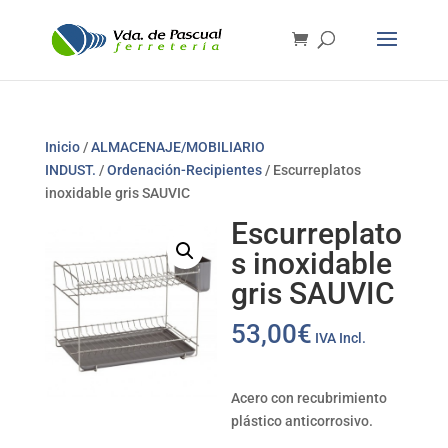
Inicio
/
ALMACENAJE/MOBILIARIO
INDUST.
/
Ordenación-Recipientes
/ Escurreplatos
inoxidable gris SAUVIC
Escurreplato
s inoxidable
gris SAUVIC
53,00
€
IVA Incl.
Acero con recubrimiento
plástico anticorrosivo.