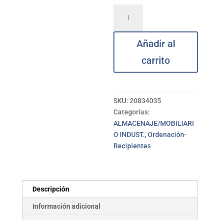
Escurreplatos
inoxidable
gris
Añadir al
SAUVIC
cantidad
carrito
SKU:
20834035
Categorías:
ALMACENAJE/MOBILIARI
O INDUST.
,
Ordenación-
Recipientes
Descripción
Información adicional