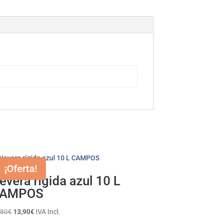
¡Oferta!
evera rígida azul 10 L
AMPOS
El
El
,80
€
13,90
€
IVA Incl.