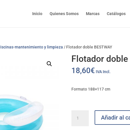
Inicio
Quienes Somos
Marcas
Catálogos
iscinas-mantenimiento y limpieza
/ Flotador doble BESTWAY
Flotador dobl
18,60
€
IVA Incl.
Formato 188×117 cm
Flotador
Añadir al ca
doble
BESTWAY