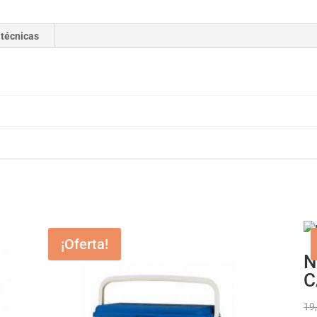
 técnicas
¡Oferta!
N
C
19