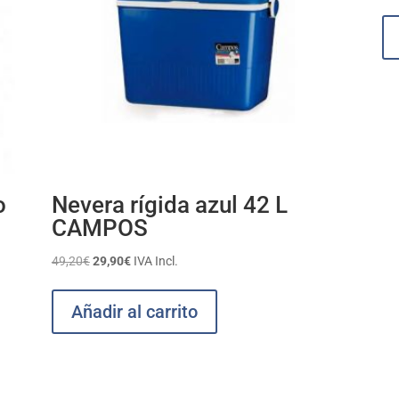
o
Nevera rígida azul 42 L
CAMPOS
El
El
49,20
€
29,90
€
IVA Incl.
precio
precio
original
actual
Añadir al carrito
era:
es:
49,20€.
29,90€.