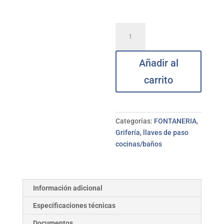
Grifo
monomando
lavabo
Añadir al
Evo
Urban
carrito
CLEVER
cantidad
Categorías:
FONTANERIA
,
Grifería, llaves de paso
cocinas/baños
Información adicional
Especificaciones técnicas
Documentos