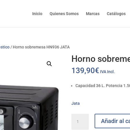
Inicio
Quienes Somos
Marcas
Catálogos
stico
/ Horno sobremesa HN936 JATA
Horno sobrem
139,90
€
IVA Incl.
Capacidad 36 L. Potencia 1.5
Jata
Horno
Añadir al ca
sobremesa