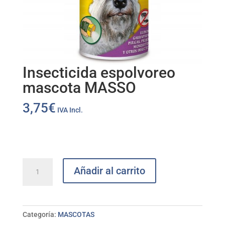
Insecticida espolvoreo
mascota MASSO
3,75
€
IVA Incl.
Insecticida
Añadir al carrito
espolvoreo
mascota
MASSO
cantidad
Categoría:
MASCOTAS