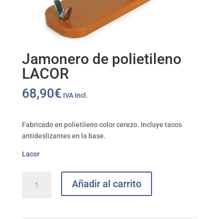
Jamonero de polietileno
LACOR
68,90
€
IVA Incl.
Fabricado en polietileno color cerezo. Incluye tacos
antideslizantes en la base.
Lacor
Jamonero
Añadir al carrito
de
polietileno
LACOR