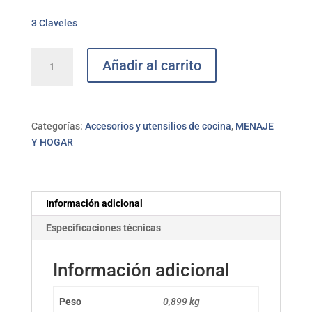
3 Claveles
Juego
Añadir al carrito
utensilios
cocina
silicona
pie
Categorías:
Accesorios y utensilios de cocina
,
MENAJE
giratorio
Y HOGAR
3CLAVELES
cantidad
Información adicional
Especificaciones técnicas
Información adicional
Peso
0,899 kg