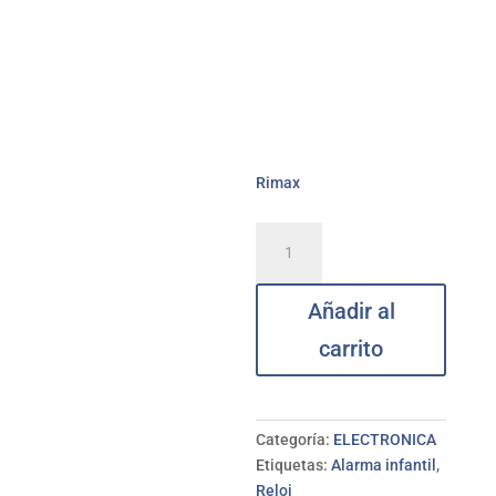
Rimax
Alarma
pulsera
niño
Añadir al
KID-
ALARM
carrito
RIMAX
cantidad
Categoría:
ELECTRONICA
Etiquetas:
Alarma infantil
,
Reloj