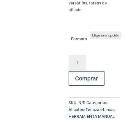
versátiles, tareas de
afilado.
Formato
Lima
p/sierras
triangular
Comprar
delgada
PFERD
cantidad
SKU:
N/D
Categorías:
Alicates-Tenazas-Limas
,
HERRAMIENTA MANUAL