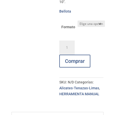
10,45€
10″.
hasta
Bellota
14,20€
Formato
Lima
redonda
MB
Comprar
entrefina
BELLOTA
cantidad
SKU:
N/D
Categorías:
Alicates-Tenazas-Limas
,
HERRAMIENTA MANUAL