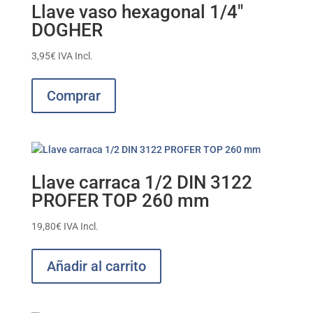
Llave vaso hexagonal 1/4″
DOGHER
3,95
€
IVA Incl.
Este
producto
Comprar
tiene
múltiples
variantes.
Las
opciones
Llave carraca 1/2 DIN 3122
se
PROFER TOP 260 mm
pueden
elegir
19,80
€
IVA Incl.
en
la
Añadir al carrito
página
de
producto