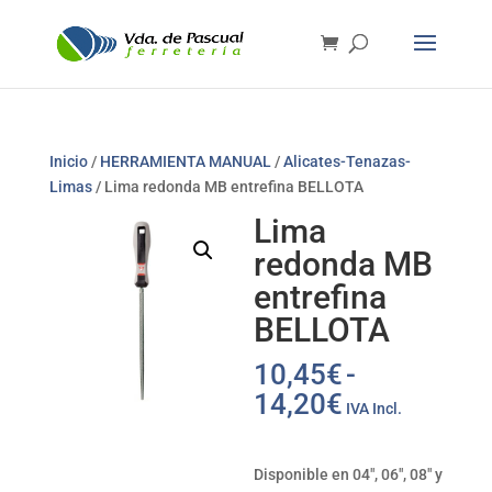
Inicio
/
HERRAMIENTA MANUAL
/
Alicates-Tenazas-
Limas
/ Lima redonda MB entrefina BELLOTA
Lima
redonda MB
entrefina
BELLOTA
10,45
€
-
Rango
14,20
€
IVA Incl.
de
precios:
desde
Disponible en 04″, 06″, 08″ y